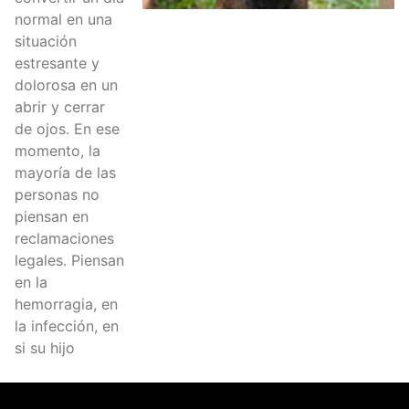
normal en una
situación
estresante y
dolorosa en un
abrir y cerrar
de ojos. En ese
momento, la
mayoría de las
personas no
piensan en
reclamaciones
legales. Piensan
en la
hemorragia, en
la infección, en
si su hijo