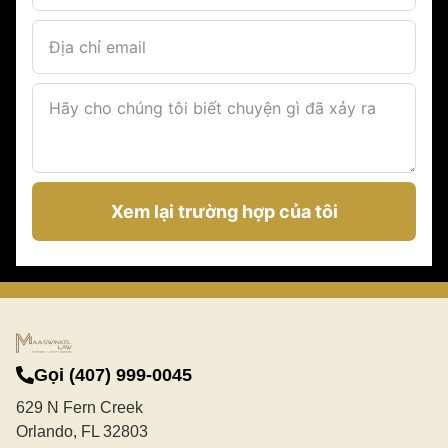
Xem lại trường hợp của tôi
Gọi (407) 999-0045
629 N Fern Creek
Orlando, FL 32803