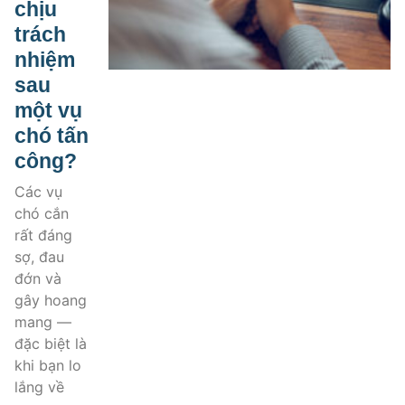
chịu
trách
nhiệm
sau
một vụ
chó tấn
công?
Các vụ
chó cắn
rất đáng
sợ, đau
đớn và
gây hoang
mang —
đặc biệt là
khi bạn lo
lắng về