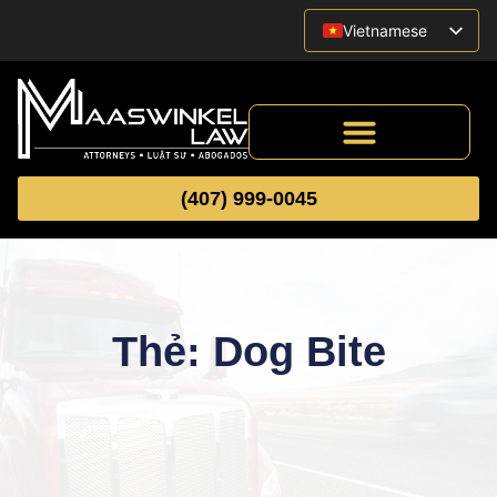
Vietnamese
English
Spanish
(407) 999-0045
Thẻ: Dog Bite