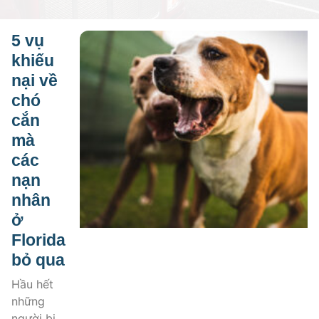
5 vụ
khiếu
nại về
chó
cắn
mà
các
nạn
nhân
ở
Florida
bỏ qua
Hầu hết
những
người bị