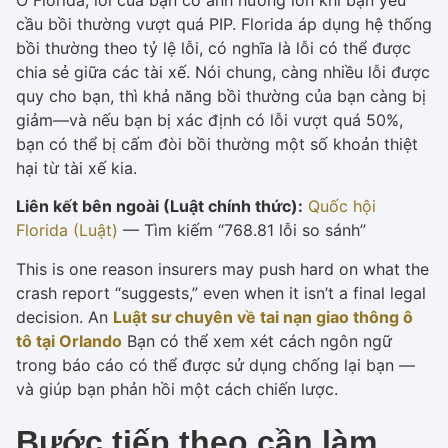
cầu bồi thường vượt quá PIP. Florida áp dụng hệ thống
bồi thường theo tỷ lệ lỗi, có nghĩa là lỗi có thể được
chia sẻ giữa các tài xế. Nói chung, càng nhiều lỗi được
quy cho bạn, thì khả năng bồi thường của bạn càng bị
giảm—và nếu bạn bị xác định có lỗi vượt quá 50%,
bạn có thể bị cấm đòi bồi thường một số khoản thiệt
hại từ tài xế kia.
Liên kết bên ngoài (Luật chính thức):
Quốc hội
Florida (Luật)
— Tìm kiếm “768.81 lỗi so sánh”
This is one reason insurers may push hard on what the
crash report “suggests,” even when it isn’t a final legal
decision. An
Luật sư chuyên về tai nạn giao thông ô
tô tại Orlando
Bạn có thể xem xét cách ngôn ngữ
trong báo cáo có thể được sử dụng chống lại bạn —
và giúp bạn phản hồi một cách chiến lược.
Bước tiếp theo cần làm