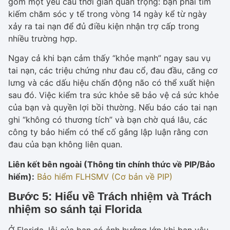
gồm một yêu cầu thời gian quan trọng: bạn phải tìm
kiếm chăm sóc y tế trong vòng 14 ngày kể từ ngày
xảy ra tai nạn để đủ điều kiện nhận trợ cấp trong
nhiều trường hợp.
Ngay cả khi bạn cảm thấy “khỏe mạnh” ngay sau vụ
tai nạn, các triệu chứng như đau cổ, đau đầu, căng cơ
lưng và các dấu hiệu chấn động não có thể xuất hiện
sau đó. Việc kiểm tra sức khỏe sẽ bảo vệ cả sức khỏe
của bạn và quyền lợi bồi thường. Nếu báo cáo tai nạn
ghi “không có thương tích” và bạn chờ quá lâu, các
công ty bảo hiểm có thể cố gắng lập luận rằng cơn
đau của bạn không liên quan.
Liên kết bên ngoài (Thông tin chính thức về PIP/Bảo
hiểm):
Bảo hiểm FLHSMV (Cơ bản về PIP)
Bước 5: Hiểu về Trách nhiệm và Trách
nhiệm so sánh tại Florida
Ở Florida, lỗi của bạn có ảnh hưởng lớn khi bạn yêu