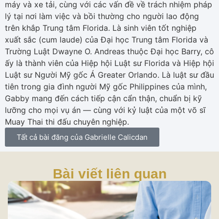
máy và xe tải, cùng với các vấn đề về trách nhiệm pháp
lý tại nơi làm việc và bồi thường cho người lao động
trên khắp Trung tâm Florida. Là sinh viên tốt nghiệp
xuất sắc (cum laude) của Đại học Trung tâm Florida và
Trường Luật Dwayne O. Andreas thuộc Đại học Barry, cô
ấy là thành viên của Hiệp hội Luật sư Florida và Hiệp hội
Luật sư Người Mỹ gốc Á Greater Orlando. Là luật sư đầu
tiên trong gia đình người Mỹ gốc Philippines của mình,
Gabby mang đến cách tiếp cận cẩn thận, chuẩn bị kỹ
lưỡng cho mọi vụ án — cùng với kỷ luật của một võ sĩ
Muay Thai thi đấu chuyên nghiệp.
Tất cả bài đăng của Gabrielle Calicdan
Bài viết liên quan